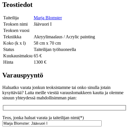
Teostiedot
Taiteilija
Marja Blomster
Teoksen nimi
Jäävuori I
Teoksen vuosi
Tekniikka
Akryylimaalaus / Acrylic painting
Koko (k x l)
58 cm x 70 cm
Status
Taiteilijan työhuoneella
Kuukausimaksu
65 €
Hinta
1300 €
Varauspyyntö
Haluatko varata jonkun teoksistamme tai onko sinulla jotain
kysyttävää? Laita meille viestiä varauslomakkeen kautta ja olemme
sinuun yhteydessä mahdollisimman pian:
Teos, jonka haluat varata ja taiteilijan nimi(*)