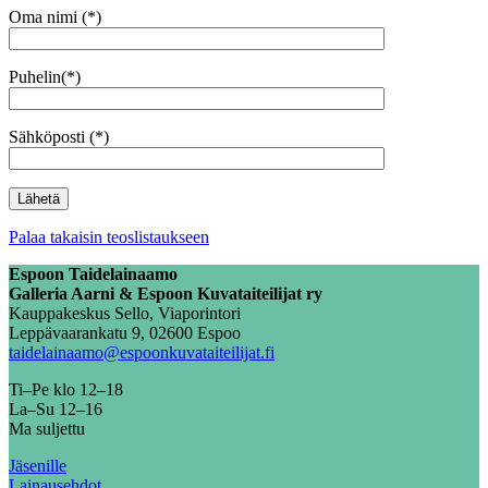
Oma nimi (*)
Puhelin(*)
Sähköposti (*)
Palaa takaisin teoslistaukseen
Espoon Taidelainaamo
Galleria Aarni & Espoon Kuvataiteilijat ry
Kauppakeskus Sello, Viaporintori
Leppävaarankatu 9, 02600 Espoo
taidelainaamo@espoonkuvataiteilijat.fi
Ti–Pe klo 12–18
La–Su 12–16
Ma suljettu
Jäsenille
Lainausehdot