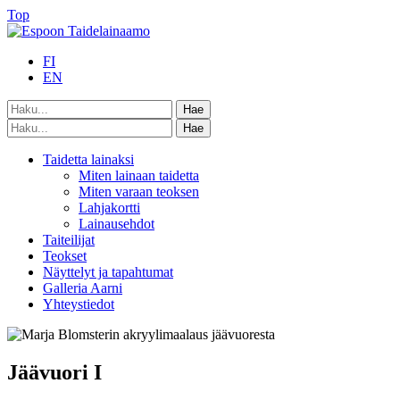
Top
FI
EN
Taidetta lainaksi
Miten lainaan taidetta
Miten varaan teoksen
Lahjakortti
Lainausehdot
Taiteilijat
Teokset
Näyttelyt ja tapahtumat
Galleria Aarni
Yhteystiedot
Jäävuori I