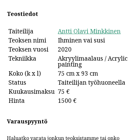
Teostiedot
Taiteilija
Antti Olavi Minkkinen
Teoksen nimi
Ihminen vai susi
Teoksen vuosi
2020
Tekniikka
Akryylimaalaus / Acrylic
painting
Koko (k x l)
75 cm x 93 cm
Status
Taiteilijan työhuoneella
Kuukausimaksu
75 €
Hinta
1500 €
Varauspyyntö
Haluatko varata jonkun teoksistamme tai onko