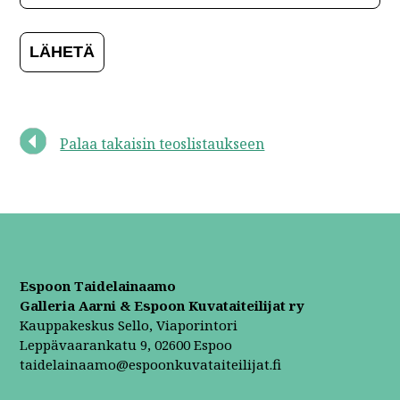
Palaa takaisin teoslistaukseen
Espoon Taidelainaamo
Galleria Aarni & Espoon Kuvataiteilijat ry
Kauppakeskus Sello, Viaporintori
Leppävaarankatu 9, 02600 Espoo
taidelainaamo@espoonkuvataiteilijat.fi