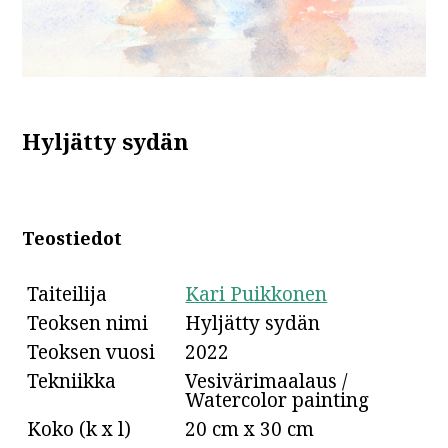
Hyljätty sydän
Teostiedot
Taiteilija
Kari Puikkonen
Teoksen nimi
Hyljätty sydän
Teoksen vuosi
2022
Tekniikka
Vesivärimaalaus /
Watercolor painting
Koko (k x l)
20 cm x 30 cm