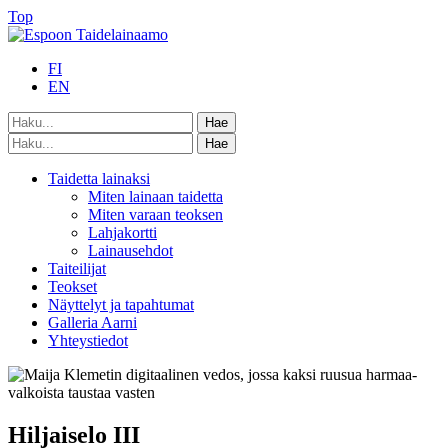
Top
FI
EN
Taidetta lainaksi
Miten lainaan taidetta
Miten varaan teoksen
Lahjakortti
Lainausehdot
Taiteilijat
Teokset
Näyttelyt ja tapahtumat
Galleria Aarni
Yhteystiedot
Hiljaiselo III