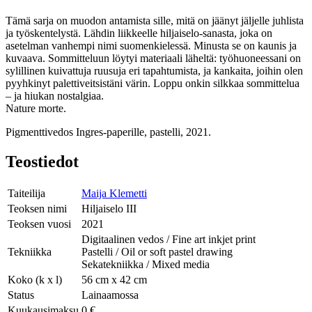
Tämä sarja on muodon antamista sille, mitä on jäänyt jäljelle juhlista
ja työskentelystä. Lähdin liikkeelle hiljaiselo-sanasta, joka on
asetelman vanhempi nimi suomenkielessä. Minusta se on kaunis ja
kuvaava. Sommitteluun löytyi materiaali läheltä: työhuoneessani on
sylillinen kuivattuja ruusuja eri tapahtumista, ja kankaita, joihin olen
pyyhkinyt palettiveitsistäni värin. Loppu onkin silkkaa sommittelua
– ja hiukan nostalgiaa.
Nature morte.
Pigmenttivedos Ingres-paperille, pastelli, 2021.
Teostiedot
Taiteilija
Maija Klemetti
Teoksen nimi
Hiljaiselo III
Teoksen vuosi
2021
Digitaalinen vedos / Fine art inkjet print
Tekniikka
Pastelli / Oil or soft pastel drawing
Sekatekniikka / Mixed media
Koko (k x l)
56 cm x 42 cm
Status
Lainaamossa
Kuukausimaksu
0 €