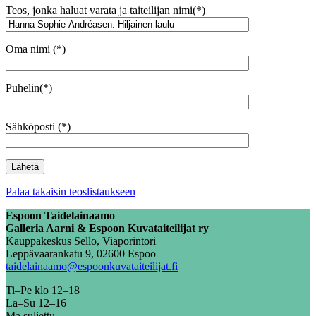
Teos, jonka haluat varata ja taiteilijan nimi(*)
Oma nimi (*)
Puhelin(*)
Sähköposti (*)
Palaa takaisin teoslistaukseen
Espoon Taidelainaamo
Galleria Aarni & Espoon Kuvataiteilijat ry
Kauppakeskus Sello, Viaporintori
Leppävaarankatu 9, 02600 Espoo
taidelainaamo@espoonkuvataiteilijat.fi
Ti–Pe klo 12–18
La–Su 12–16
Ma suljettu