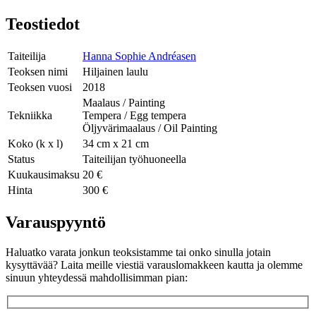
Teostiedot
Taiteilija
Hanna Sophie Andréasen
Teoksen nimi
Hiljainen laulu
Teoksen vuosi
2018
Maalaus / Painting
Tekniikka
Tempera / Egg tempera
Öljyvärimaalaus / Oil Painting
Koko (k x l)
34 cm x 21 cm
Status
Taiteilijan työhuoneella
Kuukausimaksu
20 €
Hinta
300 €
Varauspyyntö
Haluatko varata jonkun teoksistamme tai onko sinulla jotain
kysyttävää? Laita meille viestiä varauslomakkeen kautta ja olemme
sinuun yhteydessä mahdollisimman pian: