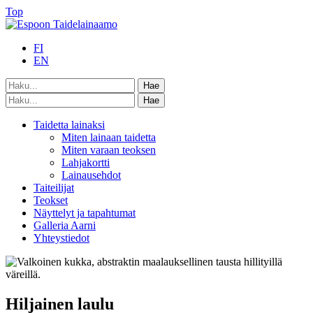
Top
FI
EN
Taidetta lainaksi
Miten lainaan taidetta
Miten varaan teoksen
Lahjakortti
Lainausehdot
Taiteilijat
Teokset
Näyttelyt ja tapahtumat
Galleria Aarni
Yhteystiedot
Hiljainen laulu