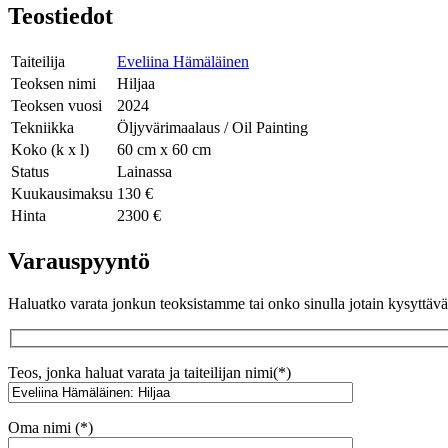
Teostiedot
Taiteilija
Eveliina Hämäläinen
Teoksen nimi
Hiljaa
Teoksen vuosi
2024
Tekniikka
Öljyvärimaalaus / Oil Painting
Koko (k x l)
60 cm x 60 cm
Status
Lainassa
Kuukausimaksu
130 €
Hinta
2300 €
Varauspyyntö
Haluatko varata jonkun teoksistamme tai onko sinulla jotain kysyttä
Teos, jonka haluat varata ja taiteilijan nimi(*)
Oma nimi (*)