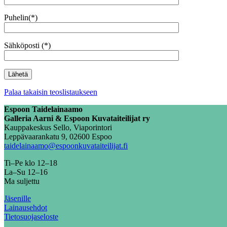
Puhelin(*)
Sähköposti (*)
Palaa takaisin teoslistaukseen
Espoon Taidelainaamo
Galleria Aarni & Espoon Kuvataiteilijat ry
Kauppakeskus Sello, Viaporintori
Leppävaarankatu 9, 02600 Espoo
taidelainaamo@espoonkuvataiteilijat.fi
Ti–Pe klo 12–18
La–Su 12–16
Ma suljettu
Jäsenille
Lainausehdot
Tietosuojaseloste