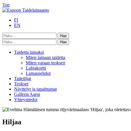
Top
FI
EN
Taidetta lainaksi
Miten lainaan taidetta
Miten varaan teoksen
Lahjakortti
Lainausehdot
Taiteilijat
Teokset
Näyttelyt ja tapahtumat
Galleria Aarni
Yhteystiedot
Hiljaa