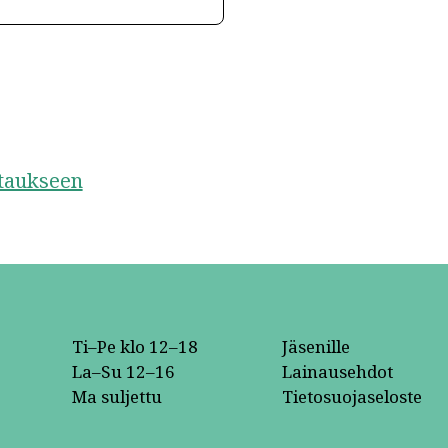
staukseen
Ti–Pe klo 12–18
Jäsenille
La–Su 12–16
Lainausehdot
Ma suljettu
Tietosuojaseloste