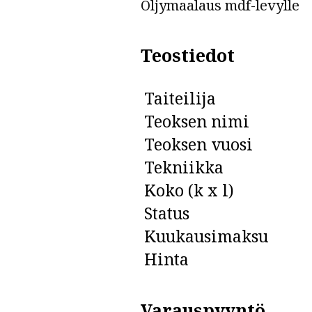
Öljymaalaus mdf-levylle
Teostiedot
Taiteilija
Teoksen nimi
Teoksen vuosi
Tekniikka
Koko (k x l)
Status
Kuukausimaksu
Hinta
Varauspyyntö