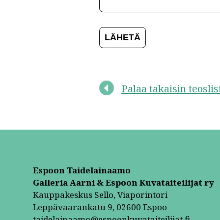
Palaa takaisin teosli
Espoon Taidelainaamo
Galleria Aarni & Espoon Kuvataiteilijat ry
Kauppakeskus Sello, Viaporintori
Leppävaarankatu 9, 02600 Espoo
taidelainaamo@espoonkuvataiteilijat.fi