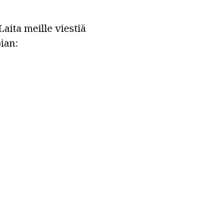
aita meille viestiä
ian: