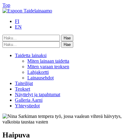
Top
FI
EN
Taidetta lainaksi
Miten lainaan taidetta
Miten varaan teoksen
Lahjakortti
Lainausehdot
Taiteilijat
Teokset
Näyttelyt ja tapahtumat
Galleria Aarni
Yhteystiedot
Haipuva