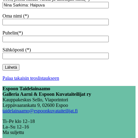
Oma nimi (*)
Puhelin(*)
Sähköposti (*)
Palaa takaisin teoslistaukseen
Espoon Taidelainaamo
Galleria Aarni & Espoon Kuvataiteilijat ry
Kauppakeskus Sello, Viaporintori
Leppävaarankatu 9, 02600 Espoo
taidelainaamo@espoonkuvataiteilijat.fi
Ti–Pe klo 12–18
La–Su 12–16
Ma suljettu