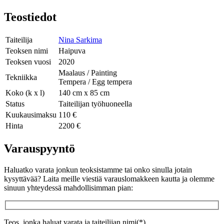
Teostiedot
Taiteilija
Nina Sarkima
Teoksen nimi
Haipuva
Teoksen vuosi
2020
Maalaus / Painting
Tekniikka
Tempera / Egg tempera
Koko (k x l)
140 cm x 85 cm
Status
Taiteilijan työhuoneella
Kuukausimaksu
110 €
Hinta
2200 €
Varauspyyntö
Haluatko varata jonkun teoksistamme tai onko sinulla jotain
kysyttävää? Laita meille viestiä varauslomakkeen kautta ja olemme
sinuun yhteydessä mahdollisimman pian:
Teos, jonka haluat varata ja taiteilijan nimi(*)