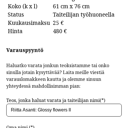
Koko (k x l)
61 cm x 76 cm
Status
Taiteilijan työhuoneella
Kuukausimaksu
25 €
Hinta
480 €
Varauspyyntö
Haluatko varata jonkun teoksistamme tai onko
sinulla jotain kysyttävää? Laita meille viestiä
varauslomakkeen kautta ja olemme sinuun
yhteydessä mahdollisimman pian:
Teos, jonka haluat varata ja taiteilijan nimi(*)
Oma nimi (*)