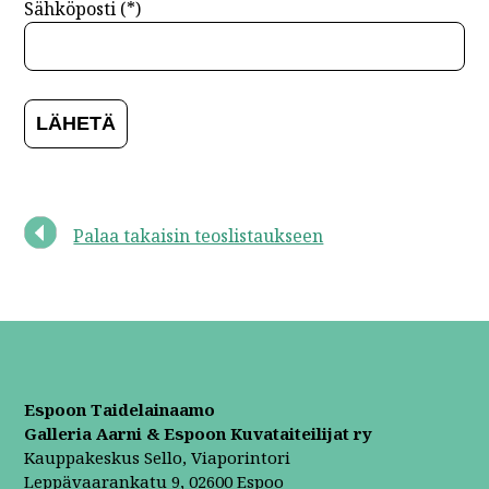
Sähköposti (*)
Palaa takaisin teoslistaukseen
Espoon Taidelainaamo
Galleria Aarni & Espoon Kuvataiteilijat ry
Kauppakeskus Sello, Viaporintori
Leppävaarankatu 9, 02600 Espoo