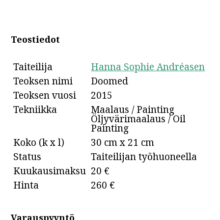
Teostiedot
Taiteilija
Hanna Sophie Andréasen
Teoksen nimi
Doomed
Teoksen vuosi
2015
Tekniikka
Maalaus / Painting
Öljyvärimaalaus / Oil
Painting
Koko (k x l)
30 cm x 21 cm
Status
Taiteilijan työhuoneella
Kuukausimaksu
20 €
Hinta
260 €
Varauspyyntö