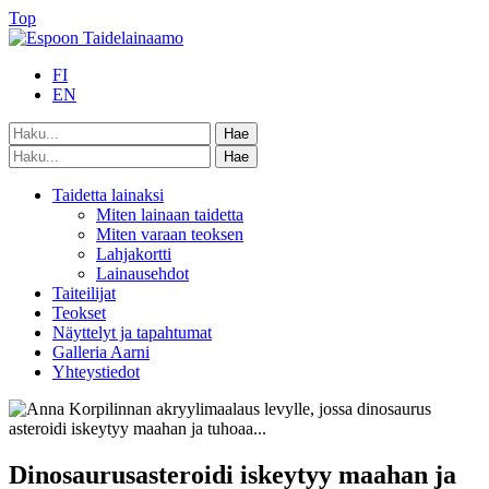
Top
FI
EN
Taidetta lainaksi
Miten lainaan taidetta
Miten varaan teoksen
Lahjakortti
Lainausehdot
Taiteilijat
Teokset
Näyttelyt ja tapahtumat
Galleria Aarni
Yhteystiedot
Dinosaurusasteroidi iskeytyy maahan ja