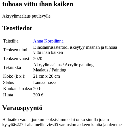
tuhoaa vittu ihan kaiken
Akryylimaalaus puulevylle
Teostiedot
Taiteilija
Anna Korpilinna
Dinosaurusasteroidi iskeytyy maahan ja tuhoaa
Teoksen nimi
vittu ihan kaiken
Teoksen vuosi
2020
Akryylimaalaus / Acrylic painting
Tekniikka
Maalaus / Painting
Koko (k x l)
21 cm x 20 cm
Status
Lainaamossa
Kuukausimaksu
20 €
Hinta
300 €
Varauspyyntö
Haluatko varata jonkun teoksistamme tai onko sinulla jotain
kysyttävää? Laita meille viestiä varauslomakkeen kautta ja olemme