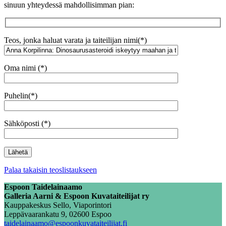
sinuun yhteydessä mahdollisimman pian:
Teos, jonka haluat varata ja taiteilijan nimi(*)
Oma nimi (*)
Puhelin(*)
Sähköposti (*)
Palaa takaisin teoslistaukseen
Espoon Taidelainaamo
Galleria Aarni & Espoon Kuvataiteilijat ry
Kauppakeskus Sello, Viaporintori
Leppävaarankatu 9, 02600 Espoo
taidelainaamo@espoonkuvataiteilijat.fi