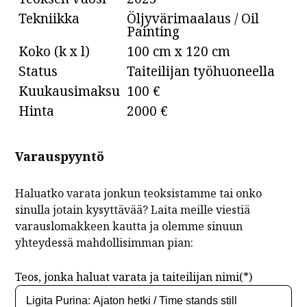
Tekniikka
Öljyvärimaalaus / Oil
Painting
Koko (k x l)
100 cm x 120 cm
Status
Taiteilijan työhuoneella
Kuukausimaksu
100 €
Hinta
2000 €
Varauspyyntö
Haluatko varata jonkun teoksistamme tai onko
sinulla jotain kysyttävää? Laita meille viestiä
varauslomakkeen kautta ja olemme sinuun
yhteydessä mahdollisimman pian:
Teos, jonka haluat varata ja taiteilijan nimi(*)