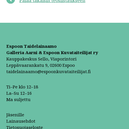
Palaa takaisin teoslistaukseen
Espoon Taidelainaamo
Galleria Aarni & Espoon Kuvataiteilijat ry
Kauppakeskus Sello, Viaporintori
Leppävaarankatu 9, 02600 Espoo
taidelainaamo@espoonkuvataiteilijat.fi
Ti–Pe klo 12–18
La–Su 12–16
Ma suljettu
Jäsenille
Lainausehdot
Tietosuojaseloste