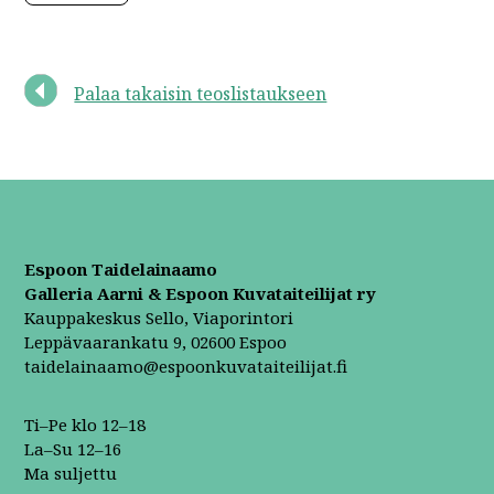
Palaa takaisin teoslistaukseen
Espoon Taidelainaamo
Galleria Aarni & Espoon Kuvataiteilijat ry
Kauppakeskus Sello, Viaporintori
Leppävaarankatu 9, 02600 Espoo
taidelainaamo@espoonkuvataiteilijat.fi
Ti–Pe klo 12–18
La–Su 12–16
Ma suljettu