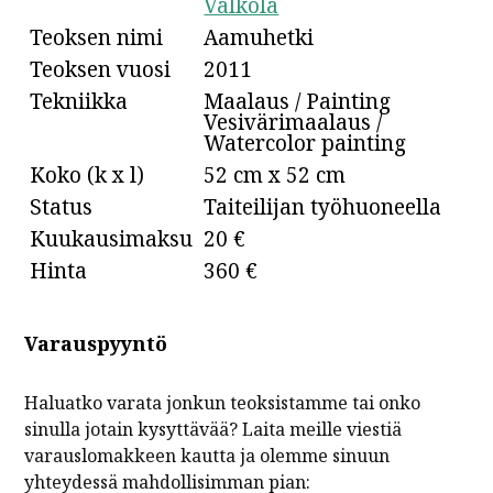
Valkola
Teoksen nimi
Aamuhetki
Teoksen vuosi
2011
Tekniikka
Maalaus / Painting
Vesivärimaalaus /
Watercolor painting
Koko (k x l)
52 cm x 52 cm
Status
Taiteilijan työhuoneella
Kuukausimaksu
20 €
Hinta
360 €
Varauspyyntö
Haluatko varata jonkun teoksistamme tai onko
sinulla jotain kysyttävää? Laita meille viestiä
varauslomakkeen kautta ja olemme sinuun
yhteydessä mahdollisimman pian: