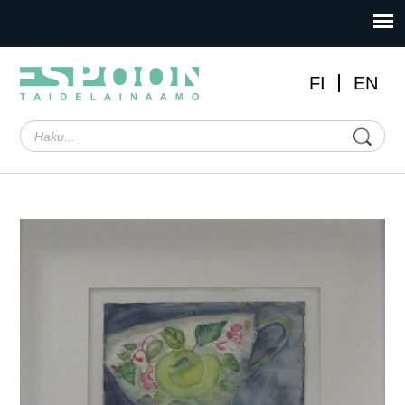
FI
EN