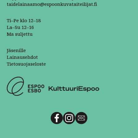
taidelainaamo@espoonkuvataiteilijat.fi
Ti–Pe klo 12–18
La–Su 12–16
Ma suljettu
Jäsenille
Lainausehdot
Tietosuojaseloste