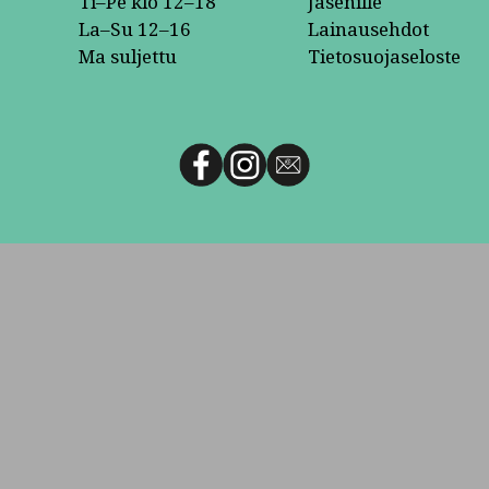
Ti–Pe klo 12–18
Jäsenille
La–Su 12–16
Lainausehdot
Ma suljettu
Tietosuojaseloste