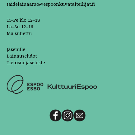
taidelainaamo@espoonkuvataiteilijat.fi
Ti–Pe klo 12–18
La–Su 12–16
Ma suljettu
Jäsenille
Lainausehdot
Tietosuojaseloste