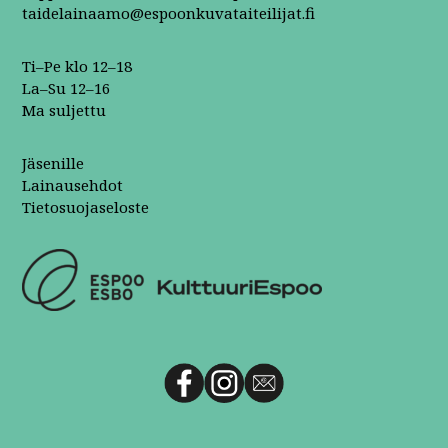
taidelainaamo@espoonkuvataiteilijat.fi
Ti–Pe klo 12–18
La–Su 12–16
Ma suljettu
Jäsenille
Lainausehdot
Tietosuojaseloste