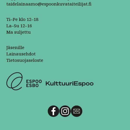
taidelainaamo@espoonkuvataiteilijat.fi
Ti–Pe klo 12–18
La–Su 12–16
Ma suljettu
Jäsenille
Lainausehdot
Tietosuojaseloste