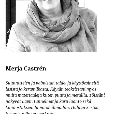
Merja Castrén
Suunnittelen ja valmistan taide- ja käyttöesineitä
lasista ja keramiikasta. Käytän teoksissani myös
muita materiaaleja kuten puuta ja metallia. Töissäni
näkyvät Lapin tunnelmat ja karu luonto sekä
kiinnostukseni luonnon ilmiöihin. Haluan kertoa
tarinan, jolla on merkitys.