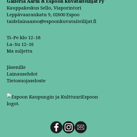
Galleria Aarni & Espoon Kuvataiteilijat ry
Kauppakeskus Sello, Viaporintori
Leppävaarankatu 9, 02600 Espoo
taidelainaamo@espoonkuvataiteilijat.fi
Ti–Pe klo 12–18
La–Su 12–16
Ma suljettu
Jäsenille
Lainausehdot
Tietosuojaseloste