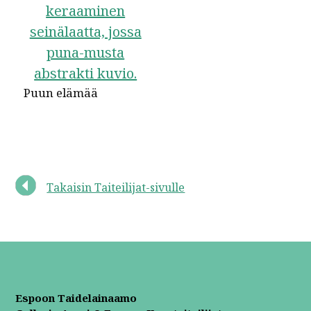
Puun elämää
Takaisin Taiteilijat-sivulle
Espoon Taidelainaamo