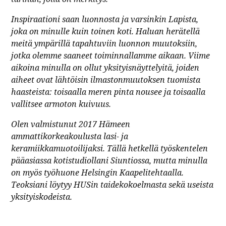
Inspiraationi saan luonnosta ja varsinkin Lapista,
joka on minulle kuin toinen koti. Haluan herätellä
meitä ympärillä tapahtuviin luonnon muutoksiin,
jotka olemme saaneet toiminnallamme aikaan. Viime
aikoina minulla on ollut yksityisnäyttelyitä, joiden
aiheet ovat lähtöisin ilmastonmuutoksen tuomista
haasteista: toisaalla meren pinta nousee ja toisaalla
vallitsee armoton kuivuus.
Olen valmistunut 2017 Hämeen
ammattikorkeakoulusta lasi- ja
keramiikkamuotoilijaksi. Tällä hetkellä työskentelen
pääasiassa kotistudiollani Siuntiossa, mutta minulla
on myös työhuone Helsingin Kaapelitehtaalla.
Teoksiani löytyy HUSin taidekokoelmasta sekä useista
yksityiskodeista.