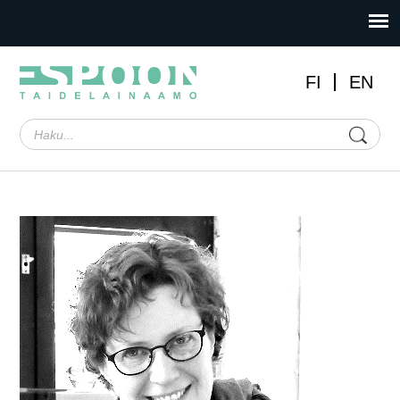
FI
EN