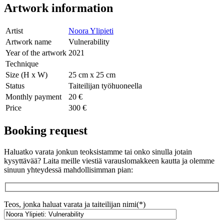
Artwork information
Artist
Noora Ylipieti
Artwork name
Vulnerability
Year of the artwork
2021
Technique
Size (H x W)
25 cm x 25 cm
Status
Taiteilijan työhuoneella
Monthly payment
20 €
Price
300 €
Booking request
Haluatko varata jonkun teoksistamme tai onko sinulla jotain
kysyttävää? Laita meille viestiä varauslomakkeen kautta ja olemme
sinuun yhteydessä mahdollisimman pian:
Teos, jonka haluat varata ja taiteilijan nimi(*)