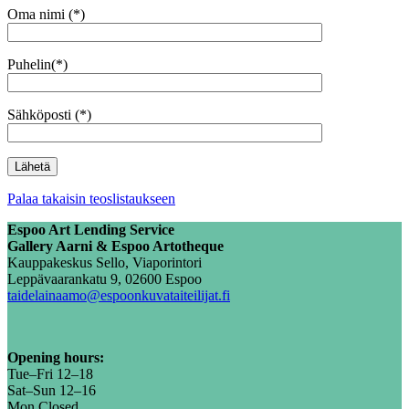
Oma nimi (*)
Puhelin(*)
Sähköposti (*)
Palaa takaisin teoslistaukseen
Espoo Art Lending Service
Gallery Aarni & Espoo Artotheque
Kauppakeskus Sello, Viaporintori
Leppävaarankatu 9, 02600 Espoo
taidelainaamo@espoonkuvataiteilijat.fi
Opening hours:
Tue–Fri 12–18
Sat–Sun 12–16
Mon Closed