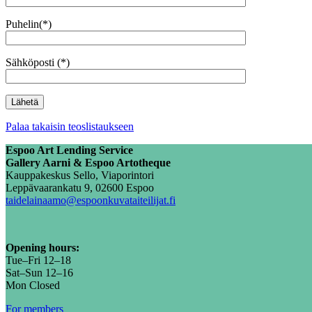
Puhelin(*)
Sähköposti (*)
Palaa takaisin teoslistaukseen
Espoo Art Lending Service
Gallery Aarni & Espoo Artotheque
Kauppakeskus Sello, Viaporintori
Leppävaarankatu 9, 02600 Espoo
taidelainaamo@espoonkuvataiteilijat.fi
Opening hours:
Tue–Fri 12–18
Sat–Sun 12–16
Mon Closed
For members