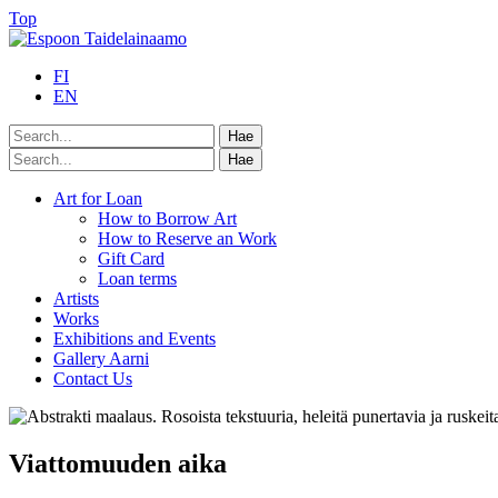
Top
FI
EN
Art for Loan
How to Borrow Art
How to Reserve an Work
Gift Card
Loan terms
Artists
Works
Exhibitions and Events
Gallery Aarni
Contact Us
Viattomuuden aika