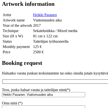
Artwork information
Artist
Heikki Pasanen
Artwork name
Viattomuuden aika
Year of the artwork
2017
Technique
Sekatekniikka / Mixed media
Size (H x W)
81 cm x 122 cm
Status
Taiteilijan työhuoneella
Monthly payment
125 €
Price
2500 €
Booking request
Haluatko varata jonkun teoksistamme tai onko sinulla jotain kysyttä
Teos, jonka haluat varata ja taiteilijan nimi(*)
Oma nimi (*)