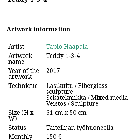
Artwork information
Artist
Tapio Haapala
Artwork
Teddy 1-3-4
name
Year of the
2017
artwork
Technique
Lasikuitu / Fiberglass
sculpture
Sekatekniikka / Mixed media
Veistos / Sculpture
Size (H x
61 cm x 50 cm
W)
Status
Taiteilijan työhuoneella
Monthly
150 €