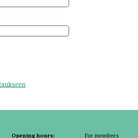
staukseen
Opening hours:
For members