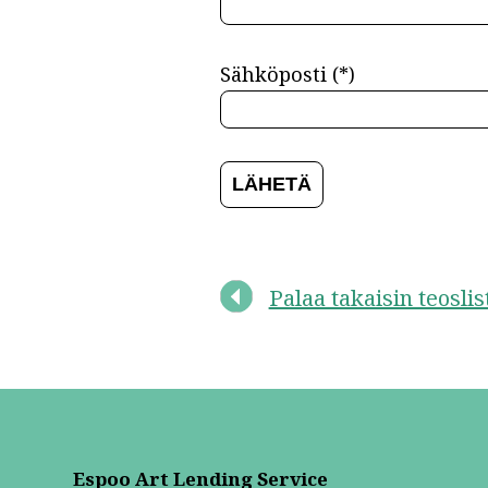
Sähköposti (*)
Palaa takaisin teosli
Espoo Art Lending Service