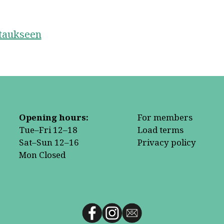
staukseen
Opening hours:
For members
Tue–Fri 12–18
Load terms
Sat–Sun 12–16
Privacy policy
Mon Closed