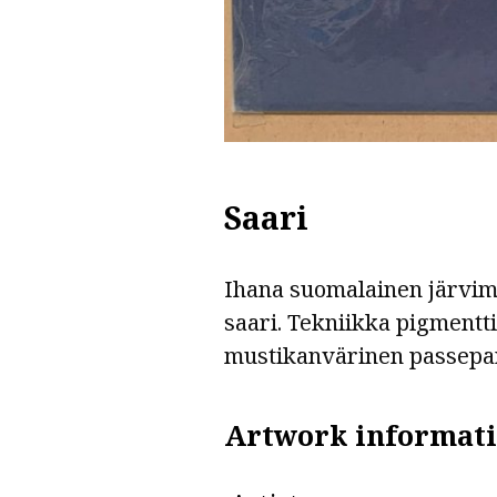
Saari
Ihana suomalainen järvima
saari. Tekniikka pigmentti
mustikanvärinen passepart
Artwork informat