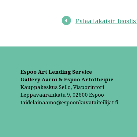
Palaa takaisin teosli
Espoo Art Lending Service
Gallery Aarni & Espoo Artotheque
Kauppakeskus Sello, Viaporintori
Leppävaarankatu 9, 02600 Espoo
taidelainaamo@espoonkuvataiteilijat.fi