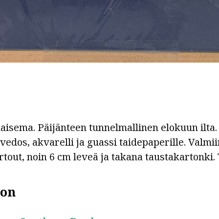
isema. Päijänteen tunnelmallinen elokuun ilta.
vedos, akvarelli ja guassi taidepaperille. Valm
out, noin 6 cm leveä ja takana taustakartonki. 
ion