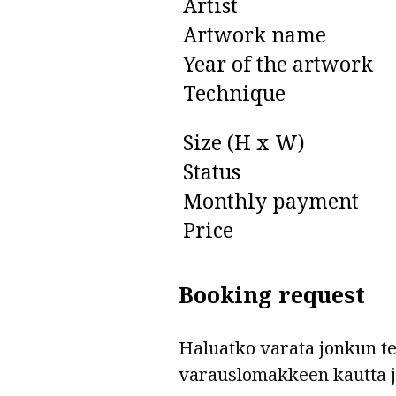
Artist
Artwork name
Year of the artwork
Technique
Size (H x W)
Status
Monthly payment
Price
Booking request
Haluatko varata jonkun teo
varauslomakkeen kautta 