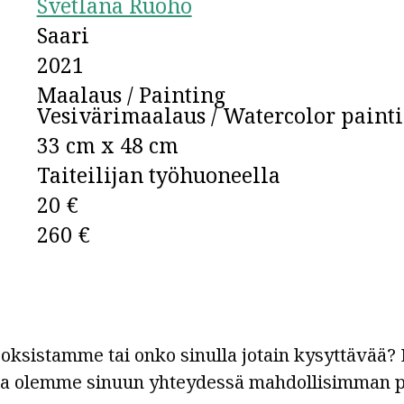
Svetlana Ruoho
Saari
2021
Maalaus / Painting
Vesivärimaalaus / Watercolor paint
33 cm x 48 cm
Taiteilijan työhuoneella
20 €
260 €
ksistamme tai onko sinulla jotain kysyttävää? L
ja olemme sinuun yhteydessä mahdollisimman p