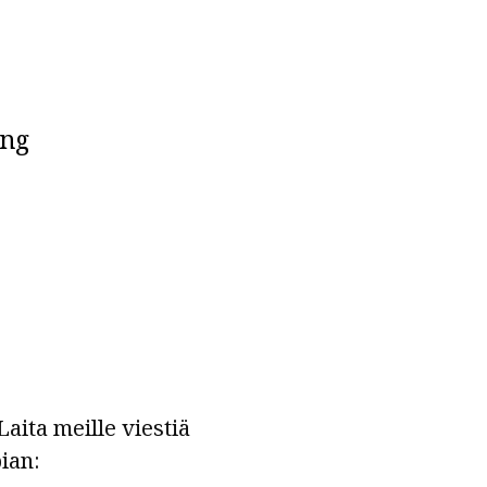
ing
aita meille viestiä
ian: