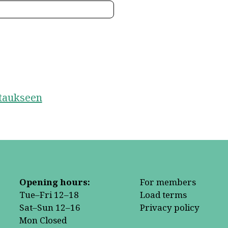
staukseen
Opening hours:
For members
Tue–Fri 12–18
Load terms
Sat–Sun 12–16
Privacy policy
Mon Closed