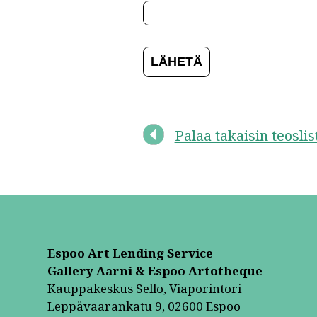
Palaa takaisin teosli
Espoo Art Lending Service
Gallery Aarni & Espoo Artotheque
Kauppakeskus Sello, Viaporintori
Leppävaarankatu 9, 02600 Espoo