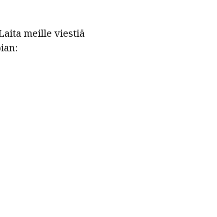
aita meille viestiä
ian: