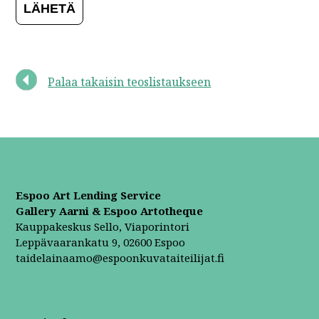
Palaa takaisin teoslistaukseen
Espoo Art Lending Service
Gallery Aarni & Espoo Artotheque
Kauppakeskus Sello, Viaporintori
Leppävaarankatu 9, 02600 Espoo
taidelainaamo@espoonkuvataiteilijat.fi