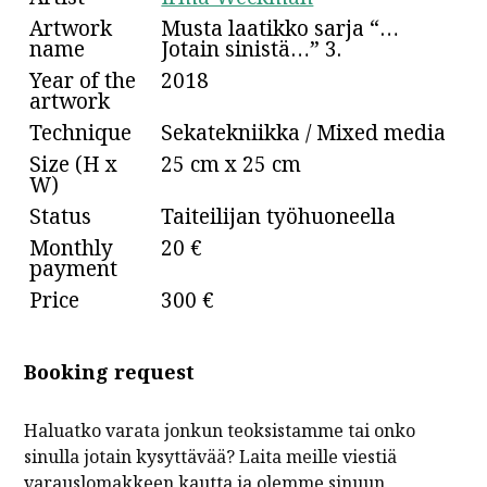
Artwork
Musta laatikko sarja “…
name
Jotain sinistä…” 3.
Year of the
2018
artwork
Technique
Sekatekniikka / Mixed media
Size (H x
25 cm x 25 cm
W)
Status
Taiteilijan työhuoneella
Monthly
20 €
payment
Price
300 €
Booking request
Haluatko varata jonkun teoksistamme tai onko
sinulla jotain kysyttävää? Laita meille viestiä
varauslomakkeen kautta ja olemme sinuun