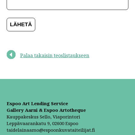
Palaa takaisin teoslistaukseen
Espoo Art Lending Service
Gallery Aarni & Espoo Artotheque
Kauppakeskus Sello, Viaporintori
Leppävaarankatu 9, 02600 Espoo
taidelainaamo@espoonkuvataiteilijat.fi