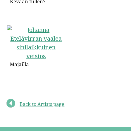
Kevään tullen?
Majailla
Back to Artists page